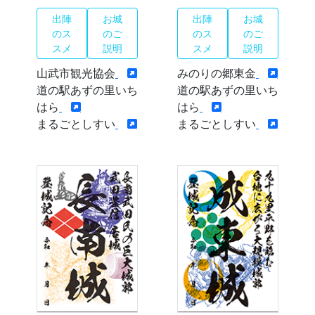
出陣
お城
出陣
お城
のス
のご
のス
のご
スメ
説明
スメ
説明
山武市観光協会
みのりの郷東金
道の駅あずの里いち
道の駅あずの里いち
はら
はら
まるごとしすい
まるごとしすい