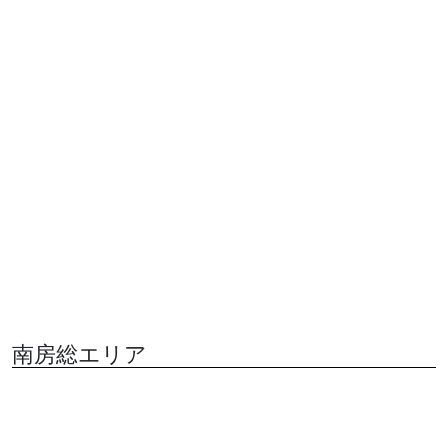
千葉県富津市
千葉県富津市
佐貫城
飯野陣屋
さぬきじょ
いいのじ
う
んや
出陣
お城
出陣
お城
のス
のご
のス
のご
スメ
説明
スメ
説明
有限会社宮醤油店
Cut studio Beatle
道の駅あずの里いち
道の駅あずの里いち
はら
はら
まるごとしすい
まるごとしすい
南房総エリア