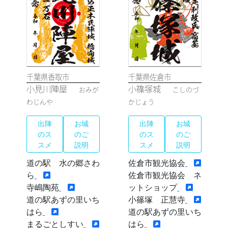
千葉県香取市
千葉県佐倉市
小見川陣屋
小篠塚城
おみが
こしのづ
わじんや
かじょう
出陣
お城
出陣
お城
のス
のご
のス
のご
スメ
説明
スメ
説明
道の駅 水の郷さわ
佐倉市観光協会
ら
佐倉市観光協会 ネ
寺嶋陶苑
ットショップ
道の駅あずの里いち
小篠塚 正慧寺
はら
道の駅あずの里いち
まるごとしすい
はら