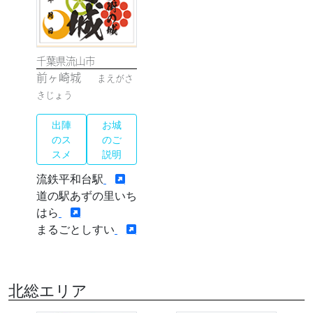
千葉県流山市
前ヶ崎城
まえがさ
きじょう
出陣
お城
のス
のご
スメ
説明
流鉄平和台駅
道の駅あずの里いち
はら
まるごとしすい
北総エリア