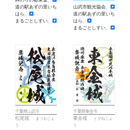
道の駅あずの里いち
山武市観光協会
はら
道の駅あずの里いち
まるごとしすい
はら
まるごとしすい
千葉県山武市
千葉県東金市
松尾城
東金城
まつおじょ
とがねじょ
う
う