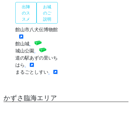
出陣
お城
のス
のご
スメ
説明
館山市八犬伝博物館
館山城
城山公園
道の駅あずの里いち
はら
まるごとしすい
かずさ臨海エリア