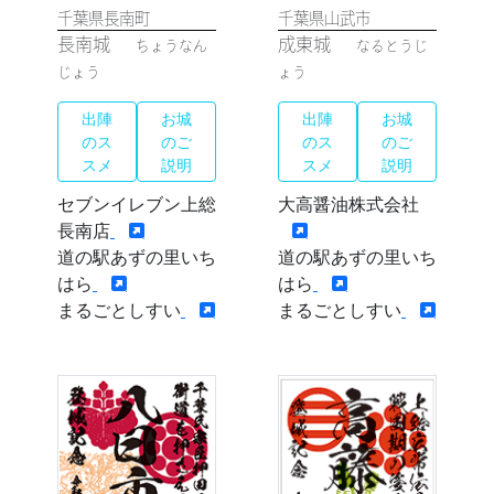
千葉県長南町
千葉県山武市
長南城
成東城
ちょうなん
なるとうじ
じょう
ょう
出陣
お城
出陣
お城
のス
のご
のス
のご
スメ
説明
スメ
説明
セブンイレブン上総
大高醤油株式会社
長南店
道の駅あずの里いち
道の駅あずの里いち
はら
はら
まるごとしすい
まるごとしすい