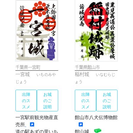
千葉県一宮町
千葉県館山市
一宮城
稲村城
いちのみや
いなむらじ
じょう
ょう
出陣
お城
出陣
お城
のス
のご
のス
のご
スメ
説明
スメ
説明
一宮駅前観光物産直
館山市八犬伝博物館
売所
道の駅あずの里いち
館山城