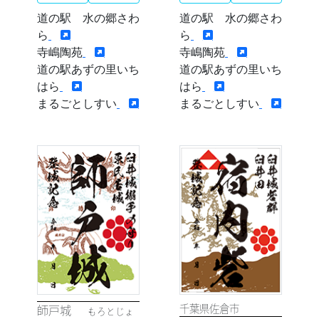
道の駅 水の郷さわ
道の駅 水の郷さわ
ら
ら
寺嶋陶苑
寺嶋陶苑
道の駅あずの里いち
道の駅あずの里いち
はら
はら
まるごとしすい
まるごとしすい
HOME
法人について
運営施設
活動
千葉県佐倉市
師戸城
もろとじょ