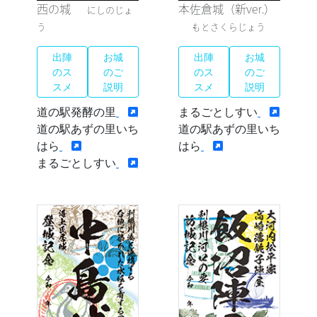
西の城
本佐倉城（新ver.）
にしのじょ
う
もとさくらじょう
出陣
お城
出陣
お城
のス
のご
のス
のご
スメ
説明
スメ
説明
道の駅発酵の里
まるごとしすい
道の駅あずの里いち
道の駅あずの里いち
はら
はら
まるごとしすい