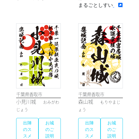
まるごとしすい
千葉県香取市
千葉県香取市
小見川城
森山城
おみがわ
もりやまじ
じょう
ょう
出陣
お城
出陣
お城
のス
のご
のス
のご
スメ
説明
スメ
説明