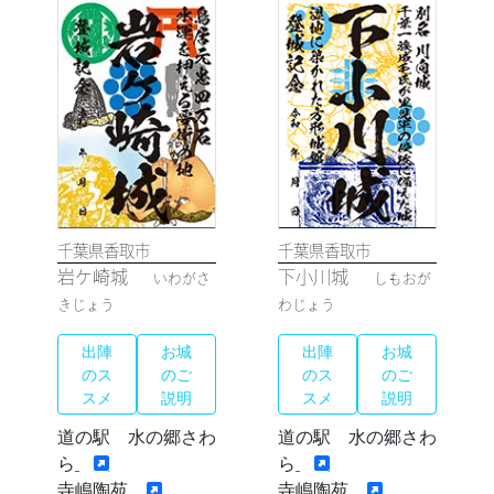
千葉県香取市
千葉県香取市
岩ケ崎城
下小川城
いわがさ
しもおが
きじょう
わじょう
出陣
お城
出陣
お城
のス
のご
のス
のご
スメ
説明
スメ
説明
道の駅 水の郷さわ
道の駅 水の郷さわ
ら
ら
寺嶋陶苑
寺嶋陶苑