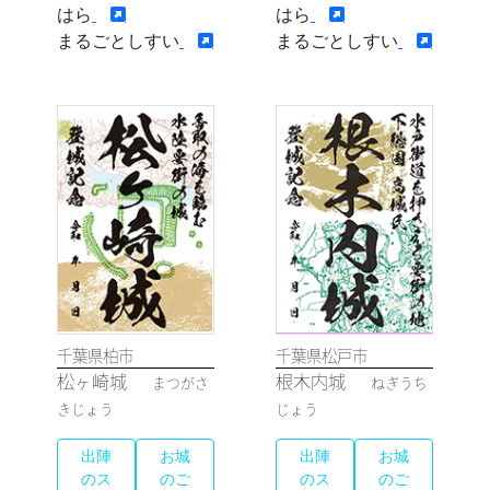
はら
はら
まるごとしすい
まるごとしすい
千葉県柏市
千葉県松戸市
松ヶ崎城
根木内城
まつがさ
ねぎうち
きじょう
じょう
出陣
お城
出陣
お城
のス
のご
のス
のご