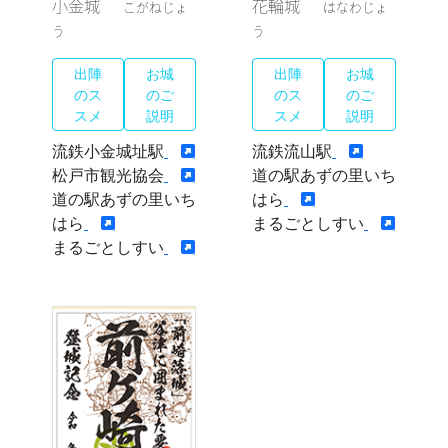
小金城
花輪城
こがねじょ
はなわじょ
う
う
出陣
お城
出陣
お城
のス
のご
のス
のご
スメ
説明
スメ
説明
流鉄小金城址駅
流鉄流山駅
松戸市観光協会
道の駅あずの里いち
道の駅あずの里いち
はら
はら
まるごとしすい
まるごとしすい