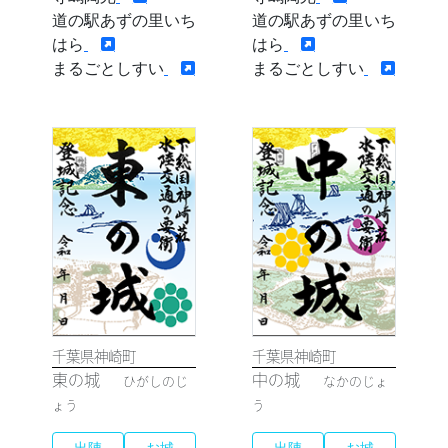
道の駅あずの里いち
道の駅あずの里いち
はら
はら
まるごとしすい
まるごとしすい
千葉県神崎町
千葉県神崎町
東の城
中の城
ひがしのじ
なかのじょ
ょう
う
出陣
お城
出陣
お城