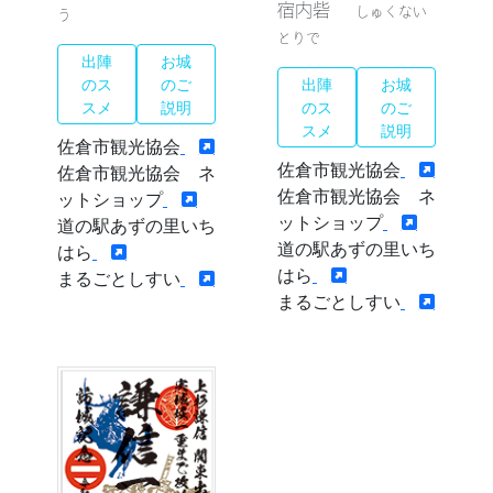
御城印販売
宿内砦
しゅくない
う
とりで
Spot Tour デジタルスタンプラ
出陣
お城
リー
のス
のご
出陣
お城
スメ
説明
のス
のご
千葉県の御城印
スメ
説明
佐倉市観光協会
お知らせ
佐倉市観光協会
佐倉市観光協会 ネ
佐倉市観光協会 ネ
ットショップ
ットショップ
道の駅あずの里いち
道の駅あずの里いち
はら
はら
まるごとしすい
まるごとしすい