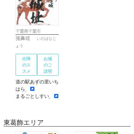
千葉県千葉市
猪鼻城
いのはなじ
ょう
出陣
お城
のス
のご
スメ
説明
道の駅あずの里いち
はら
まるごとしすい
東葛飾エリア