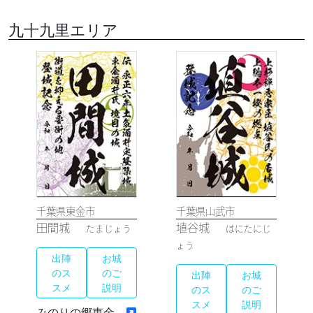
九十九里エリア
千葉県東金市
千葉県山武市
田間城
埴谷城
たまじょう
はにたにじ
ょう
出陣
お城
のス
のご
出陣
お城
スメ
説明
のス
のご
スメ
説明
みのりの郷東金