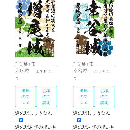
千葉県柏市
千葉県柏市
増尾城
幸谷城
ますおじょ
こうやじょ
う
う
出陣
お城
出陣
お城
のス
のご
のス
のご
スメ
説明
スメ
説明
道の駅しょうなん
道の駅しょうなん
道の駅あずの里いち
道の駅あずの里いち