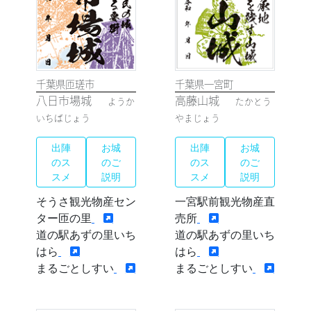
千葉県匝瑳市
千葉県一宮町
八日市場城
高藤山城
ようか
たかとう
いちばじょう
やまじょう
出陣
お城
出陣
お城
のス
のご
のス
のご
スメ
説明
スメ
説明
そうさ観光物産セン
一宮駅前観光物産直
ター匝の里
売所
道の駅あずの里いち
道の駅あずの里いち
はら
はら
まるごとしすい
まるごとしすい