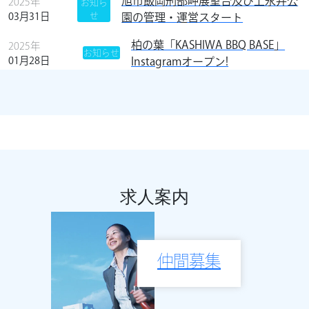
旭市飯岡刑部岬展望台及び上永井公
2025年
お知ら
運営施設
03月31日
せ
園の管理・運営スタート
活動
柏の葉「KASHIWA BBQ BASE」
2025年
お知らせ
01月28日
Instagramオープン!
御城印販売
Spot Tour デジタルスタンプラ
リー
千葉県の御城印
お知らせ
求人案内
仲間募集