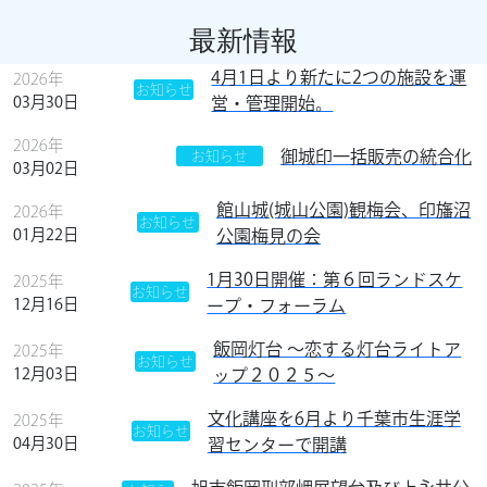
最新情報
4月1日より新たに2つの施設を運
2026年
お知らせ
03月30日
営・管理開始。
2026年
御城印一括販売の統合化
お知らせ
03月02日
館山城(城山公園)観梅会、印旛沼
2026年
お知らせ
01月22日
公園梅見の会
1月30日開催：第６回ランドスケ
2025年
お知らせ
12月16日
ープ・フォーラム
飯岡灯台 ～恋する灯台ライトア
2025年
お知らせ
12月03日
ップ２０２５～
文化講座を6月より千葉市生涯学
2025年
HOME
お知らせ
04月30日
習センターで開講
法人について