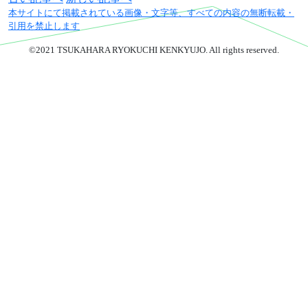
御城印販売
本サイトにて掲載されている画像・文字等、すべての内容の無断転載・
引用を禁止します
Spot Tour デジタルスタンプラ
リー
©2021 TSUKAHARA RYOKUCHI KENKYUJO. All rights reserved.
千葉県の御城印
お知らせ