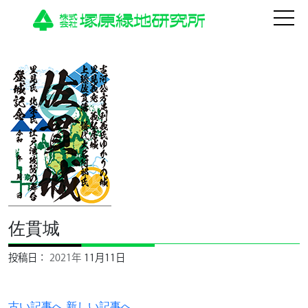
HOME
佐貫城
法人について
運営施設
投稿日：
2021年
11月11日
活動
古い記事へ
新しい記事へ