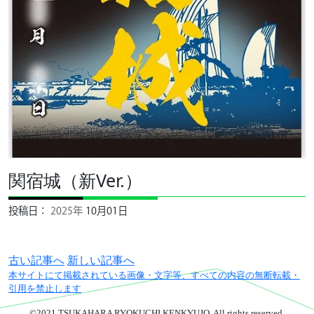
御城印販売
Spot Tour デジタルスタンプラ
リー
千葉県の御城印
お知らせ
関宿城（新Ver.）
投稿日：
2025年
10月01日
古い記事へ
新しい記事へ
本サイトにて掲載されている画像・文字等、すべての内容の無断転載・
引用を禁止します
©2021 TSUKAHARA RYOKUCHI KENKYUJO. All rights reserved.