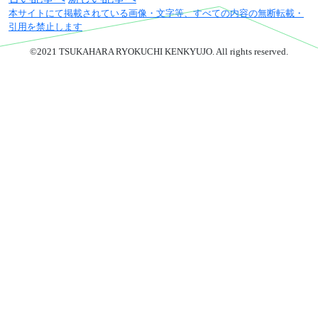
御城印販売
本サイトにて掲載されている画像・文字等、すべての内容の無断転載・
引用を禁止します
Spot Tour デジタルスタンプラ
リー
©2021 TSUKAHARA RYOKUCHI KENKYUJO. All rights reserved.
千葉県の御城印
お知らせ