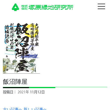
HOME
飯沼陣屋
法人について
運営施設
投稿日：
2021年
11月12日
活動
古い記事へ
新しい記事へ