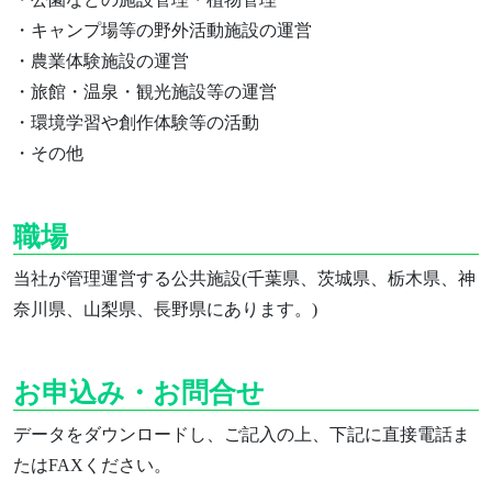
法人について
・キャンプ場等の野外活動施設の運営
運営施設
・農業体験施設の運営
活動
・旅館・温泉・観光施設等の運営
・環境学習や創作体験等の活動
御城印販売
・その他
Spot Tour デジタルスタンプラ
リー
職場
千葉県の御城印
お知らせ
当社が管理運営する公共施設(千葉県、茨城県、栃木県、神
奈川県、山梨県、長野県にあります。)
お申込み・お問合せ
データをダウンロードし、ご記入の上、下記に直接電話ま
たはFAXください。